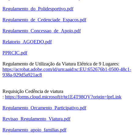
Regulamento_do_Polidesportivo.pdf
Regulamento_de_Cedenciade_Espacos.pdf
Regulamento_Concessao_de_Apoio.pdf
Relatorio_AGOEDO.pdf
PPRCIC.pdf
Regulamento de Utilização da Viatura Elétrica de 9 Lugares:
https://acrobat.adobe.com/id/urn:aaid:sc:EU:652676b1-0500-48c1-
938a-929d5a921ac8
Requisição Cedência de viatura
:
https://forms.cloud.microsoft/r/tg1E4T98QV?origin=lprLink
Regulamento_Orcamento_Participativo.pdf
Revisao_Regulamento_Viatura.pdf
Regulamento_apoio_familias.pdf