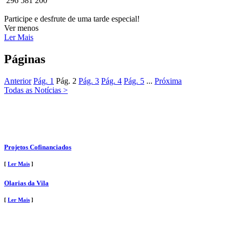
296 581 200
Participe e desfrute de uma tarde especial!
Ver menos
Ler Mais
Páginas
Anterior
Pág.
1
Pág.
2
Pág.
3
Pág.
4
Pág.
5
...
Próxima
Todas as Notícias >
Projetos Cofinanciados
[
Ler Mais
]
Olarias da Vila
[
Ler Mais
]